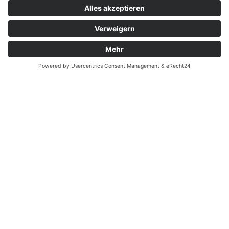
67547 Worms
E-Mail:
denschlag@denschlag.de
Telefon:
+49 6241 6961